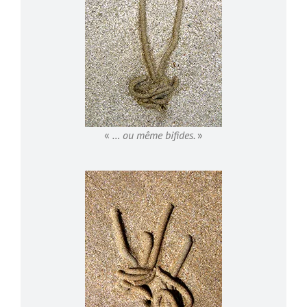
«
… ou même bifides.
»