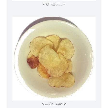
«
On dirait…
»
« …
des chips.
»