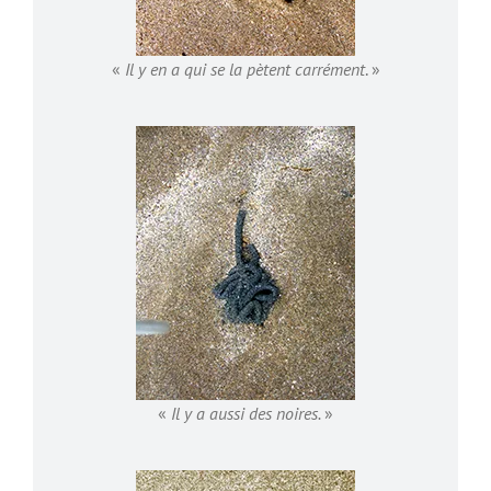
«
Il y en a qui se la pètent carrément
. »
«
Il y a aussi des noires.
»