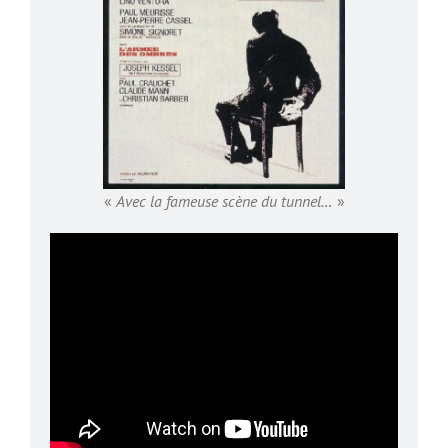
«
Avec la fameuse scène du tunnel…
»