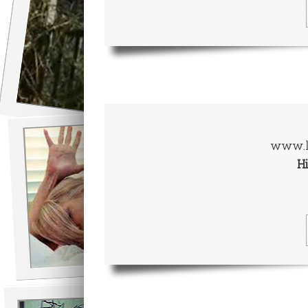
www.l
Hi