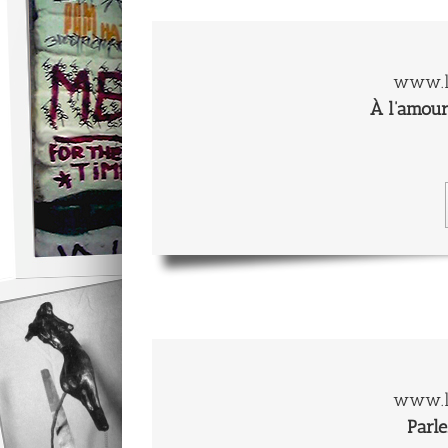
www.l
À l’amour
www.l
Parl