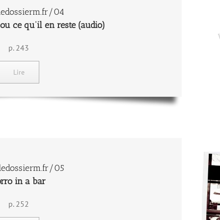
edossierm.fr/04
ou ce qu’il en reste (audio)
p. 243
Lire
edossierm.fr/05
rro in a bar
p. 252