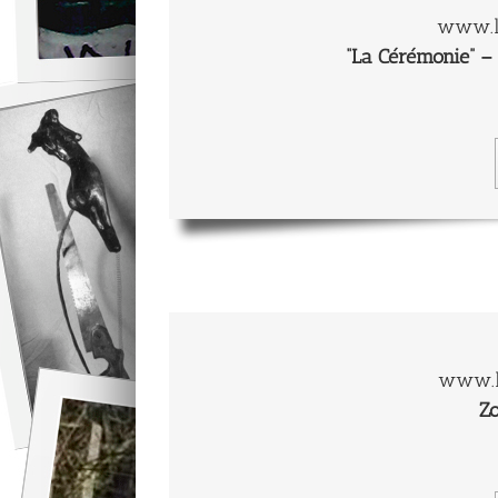
www.l
“La Cérémonie” – 
www.l
Zo