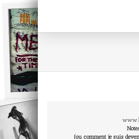
Passer
au
contenu
www.l
Note
(ou comment je suis deve