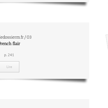
edossierm.fr/03
French flair
p. 241
Lire