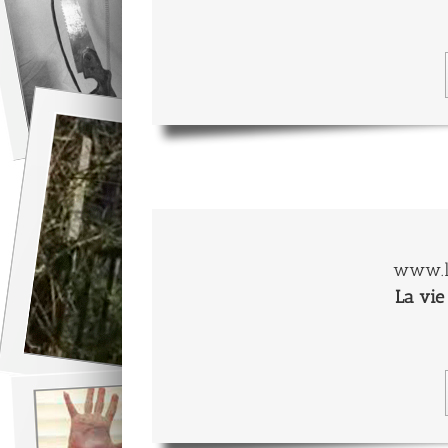
www.l
La vie