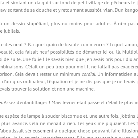
et sirotant un daïquiri sur fond de petit village de pêcheurs le jou
raw sortant de sa douche et y retournant aussitôt, vlan. D’un kan
à un dessin stupéfiant, plus ou moins pour adultes. À n’en pas d
 jubilais.
iste des neuf ? Par quel grain de beauté commencer ? Lequel amorçai
auté, cela faisait neuf possibilités de démarrer ici ou là. Multiplié
i de suite. Une folie ! Je savais bien que j’en avais pris pour dix a
binaisons. C’était un peu trop pour moi. Il ne fallait pas exagérer. 
 prison. Cela devait rester un minimum
cordial
. Un informaticien a
 d’un gros ordinateur, l’équation et je ne dis pas que je ne ferai
devais trouver la solution et non une machine.
r. Assez d’enfantillages ! Mais février était passé et c’était le plus 
ne espèce de lampe à souder biscornue et, une autre fois, j’obtins 
e plus avancé. Cela ne menait à rien. Les yeux me piquaient. Les f
n’aboutissait sérieusement à quelque chose pouvant faire illusion
lution, je le saurais immédiatement. Elle me sauterait aux yeux. 