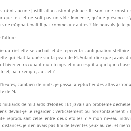
s n’ont aucune justification astrophysique : ils sont une constr
 que le ciel ne soit pas un vide immense, qu’une présence s’y
ers ne m’appartenait-il pas comme aux autres ? Ne pouvais-je le p
l’allure.
e du ciel elle se cachait et de repérer la configuration stellai
celle qui était tatouée sur la peau de M. Autant dire que j’avais 
er l’hiver en occupant mon temps et mon esprit à quelque chose 
ble et, par exemple, au ciel ?
d’heures, combien de nuits, je passai à éplucher des atlas astro
uté de M.
 des milliards de milliards d’étoiles ! Et j’avais un problème d’éch
l sens devais-je le regarder : verticalement ou horizontalement 
é reproduisait celle entre deux étoiles ? À mon niveau indivi
s distances, je n’en avais pas fini de lever les yeux au ciel et merci l