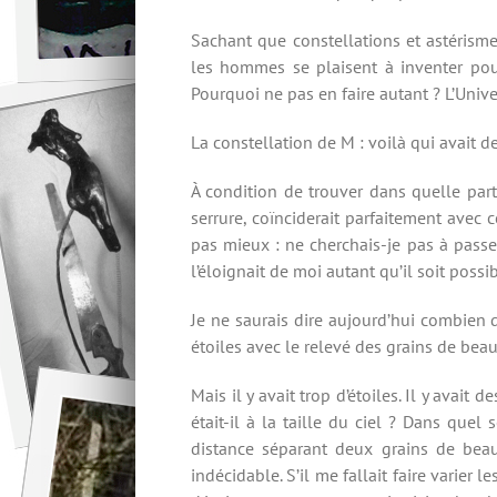
Sachant que constellations et astérisme
les hommes se plaisent à inventer pour
Pourquoi ne pas en faire autant ? L’Univ
La constellation de M : voilà qui avait de 
À condition de trouver dans quelle parti
serrure, coïnciderait parfaitement avec 
pas mieux : ne cherchais-je pas à pass
l’éloignait de moi autant qu’il soit possi
Je ne saurais dire aujourd’hui combien 
étoiles avec le relevé des grains de bea
Mais il y avait trop d’étoiles. Il y avait
était-il à la taille du ciel ? Dans que
distance séparant deux grains de beaut
indécidable. S’il me fallait faire varier le