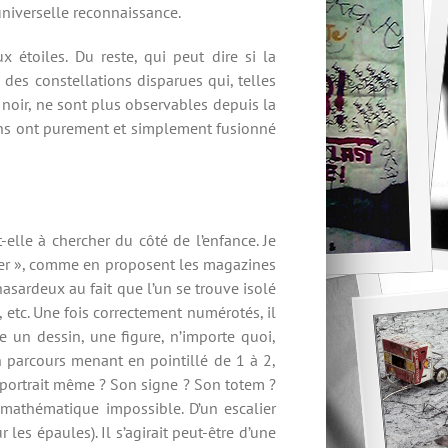
 universelle reconnaissance.
 étoiles. Du reste, qui peut dire si la
des constellations disparues qui, telles
c noir, ne sont plus observables depuis la
ions ont purement et simplement fusionné
t-elle à chercher du côté de l’enfance. Je
elier », comme en proposent les magazines
 hasardeux au fait que l’un se trouve isolé
 etc. Une fois correctement numérotés, il
tre un dessin, une figure, n’importe quoi,
n parcours menant en pointillé de 1 à 2,
n portrait même ? Son signe ? Son totem ?
re mathématique impossible. D’un escalier
es épaules). Il s’agirait peut-être d’une