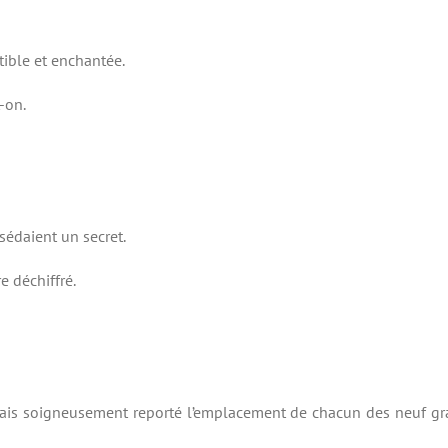
tible et enchantée.
-on.
ssédaient un secret.
e déchiffré.
j’avais soigneusement reporté l’emplacement de chacun des neuf gr