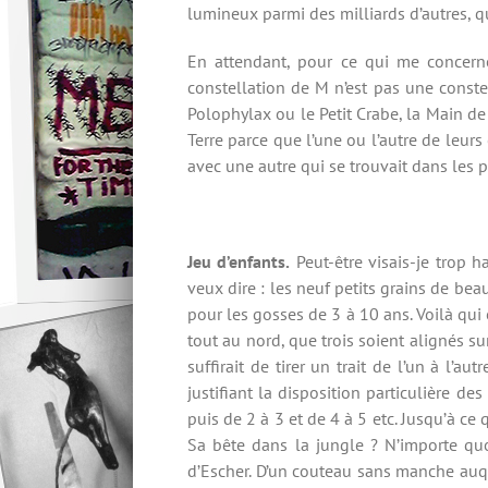
lumineux parmi des milliards d’autres, qu
En attendant, pour ce qui me concerne,
constellation de M n’est pas une conste
Polophylax ou le Petit Crabe, la Main de 
Terre parce que l’une ou l’autre de leu
avec une autre qui se trouvait dans les pa
Jeu d’enfants.
Peut-être visais-je trop ha
veux dire : les neuf petits grains de be
pour les gosses de 3 à 10 ans. Voilà qui e
tout au nord, que trois soient alignés s
suffirait de tirer un trait de l’un à l’a
justifiant la disposition particulière 
puis de 2 à 3 et de 4 à 5 etc. Jusqu’à c
Sa bête dans la jungle ? N’importe quoi 
d’Escher. D’un couteau sans manche auque