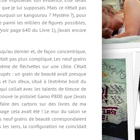
que je lui supposais. Mais ce n’était pas
pourquoi un kangourou ? Mystère ?), pour
 parmi les milliers de figures possibles,
voir page 640 du Livre 1), j’avais encore
squ’au dernier et, de façon concentrique,
’était pas plus compliqué. Les neuf grains
ême de fléchettes sur une cible. C’était
oupés : un grain de beauté avait presque
 et l’un d’eux, situé à l’extrême bord du
ui collait avec les talents de tireuse de
 trouvé le pistolet Gamo P800 que j’avais
aire des cartons sur des livres de ma
nage cela avait été ! Le mur du salon se
i les neuf grains de beauté correspondaient
 les sens, la configuration ne coïncidait