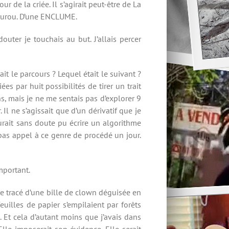
r de la criée. Il s’agirait peut-être de La
gourou. D’une ENCLUME.
outer je touchais au but. J’allais percer
t le parcours ? Lequel était le suivant ?
es par huit possibilités de tirer un trait
ns, mais je ne me sentais pas d’explorer 9
Il ne s’agissait que d’un dérivatif que je
urait sans doute pu écrire un algorithme
s pas appel à ce genre de procédé un jour.
important.
le tracé d’une bille de clown déguisée en
euilles de papier s’empilaient par forêts
. Et cela d’autant moins que j’avais dans
Elle imposerait son évidence. Elle serait