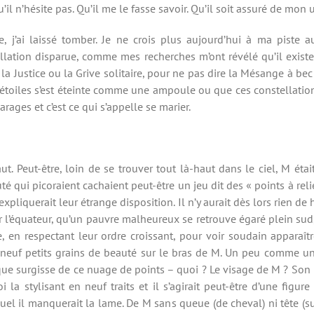
’il n’hésite pas. Qu’il me le fasse savoir. Qu’il soit assuré de mon
 j’ai laissé tomber. Je ne crois plus aujourd’hui à ma piste aux
llation disparue, comme mes recherches m’ont révélé qu’il existe 
la Justice ou la Grive solitaire, pour ne pas dire la Mésange à be
rs étoiles s’est éteinte comme une ampoule ou que ces constellat
rages et c’est ce qui s’appelle se marier.
ut. Peut-être, loin de se trouver tout là-haut dans le ciel, M étai
auté qui picoraient cachaient peut-être un jeu dit des « points à r
xpliquerait leur étrange disposition. Il n’y aurait dès lors rien de
ur l’équateur, qu’un pauvre malheureux se retrouve égaré plein sud,
utre, en respectant leur ordre croissant, pour voir soudain apparaî
des neuf petits grains de beauté sur le bras de M. Un peu comme u
e que surgisse de ce nuage de points – quoi ? Le visage de M ? So
la stylisant en neuf traits et il s’agirait peut-être d’une figu
l il manquerait la lame. De M sans queue (de cheval) ni tête (sur l