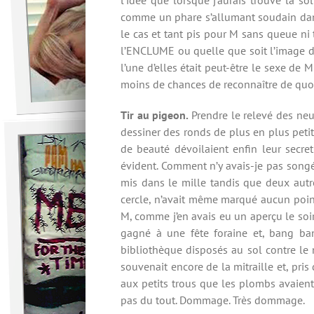
comme un phare s’allumant soudain dans l
le cas et tant pis pour M sans queue ni
l’ENCLUME ou quelle que soit l’image dan
l’une d’elles était peut-être le sexe de 
moins de chances de reconnaître de quoi 
Tir au pigeon.
Prendre le relevé des neu
dessiner des ronds de plus en plus petits
de beauté dévoilaient enfin leur secret
évident. Comment n’y avais-je pas songé
mis dans le mille tandis que deux autres
cercle, n’avait même marqué aucun point.
M, comme j’en avais eu un aperçu le soir
gagné à une fête foraine et, bang ba
bibliothèque disposés au sol contre le 
souvenait encore de la mitraille et, pris 
aux petits trous que les plombs avaient 
pas du tout. Dommage. Très dommage.