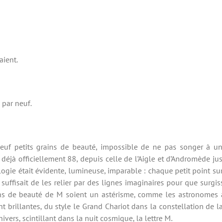
aient.
 par neuf.
euf petits grains de beauté, impossible de ne pas songer à un
éjà officiellement 88, depuis celle de l’Aigle et d’Andromède jus
gie était évidente, lumineuse, imparable : chaque petit point sur 
l suffisait de les relier par des lignes imaginaires pour que surgis
ns de beauté de M soient un astérisme, comme les astronomes 
nt brillantes, du style le Grand Chariot dans la constellation de
vers, scintillant dans la nuit cosmique, la lettre M.