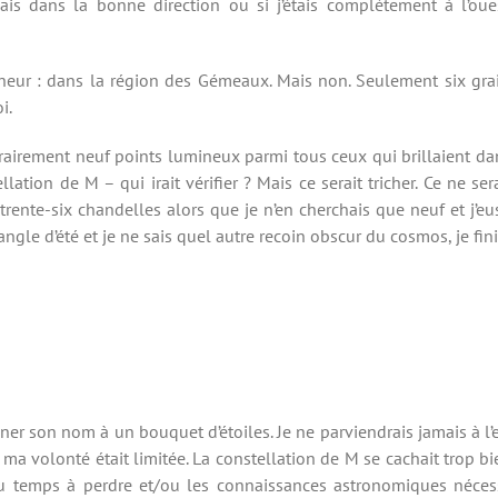
ais dans la bonne direction ou si j’étais complètement à l’ouest
heur : dans la région des Gémeaux. Mais non. Seulement six grai
i.
airement neuf points lumineux parmi tous ceux qui brillaient dan
ation de M – qui irait vérifier ? Mais ce serait tricher. Ce ne serai
ir trente-six chandelles alors que je n’en cherchais que neuf et j
iangle d’été et je ne sais quel autre recoin obscur du cosmos, je fin
r son nom à un bouquet d’étoiles. Je ne parviendrais jamais à l’env
a volonté était limitée. La constellation de M se cachait trop bien
du temps à perdre et/ou les connaissances astronomiques nécess