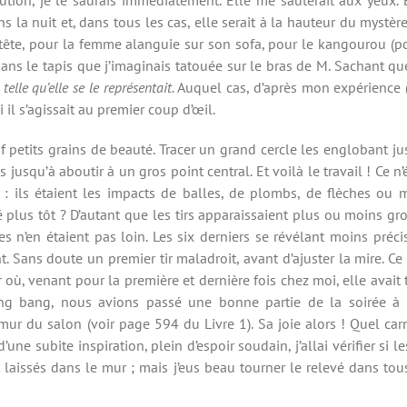
a nuit et, dans tous les cas, elle serait à la hauteur du mystère 
 tête, pour la femme alanguie sur son sofa, pour le kangourou (
s le tapis que j’imaginais tatouée sur le bras de M. Sachant que
M
telle qu’elle se le représentait.
Auquel cas, d’après mon expérience (
il s’agissait au premier coup d’œil.
f petits grains de beauté. Tracer un grand cercle les englobant ju
 jusqu’à aboutir à un gros point central. Et voilà le travail ! Ce n
 : ils étaient les impacts de balles, de plombs, de flèches ou m
 plus tôt ? D’autant que les tirs apparaissaient plus ou moins gr
 n’en étaient pas loin. Les six derniers se révélant moins précis
 Sans doute un premier tir maladroit, avant d’ajuster la mire. Ce q
 où, venant pour la première et dernière fois chez moi, elle avait
ng bang, nous avions passé une bonne partie de la soirée à f
mur du salon (voir page 594 du Livre 1). Sa joie alors ! Quel car
d’une subite inspiration, plein d’espoir soudain, j’allai vérifier s
laissés dans le mur ; mais j’eus beau tourner le relevé dans tous