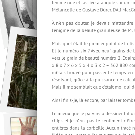
femme nue et lascive alanguie sur un sofa 
Mélancolie de Gustave Dürer. D’Ali MacG
À n’en pas douter, je devais m’attendre 
l’énigme de la beauté granuleuse de M. Je
Mais quel était le premier point de la l
Et le numéro six ? Avec neuf grains de be
vers le grain de beauté numéro 2. Et ains
x 8 x 7 x 6 x 5 x 4 x 3 x 2 = 362 880 com
m’étais trouvé pour passer le temps en
résolvant, grâce à la puissance de calcul
Mais il me semblait que c’était moi qui 
Ainsi finis-je, là encore, par laisser tombe
Le mieux que je parvins à dessiner fut u
chips et je n’eus pas le sentiment d’êtr
entières dans la corbeille. Aucun tracé 
l’idée que lorsque j’aurais trouvé la so