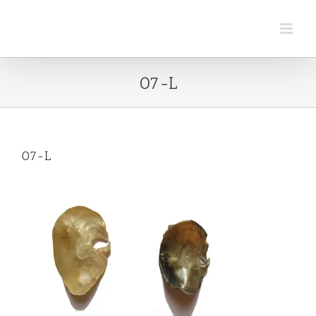
Passer
au
contenu
07-L
07-L