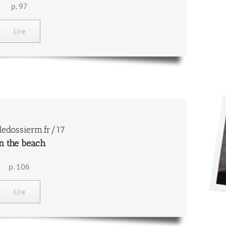
p. 97
Lire
edossierm.fr/17
n the beach
p. 106
Lire