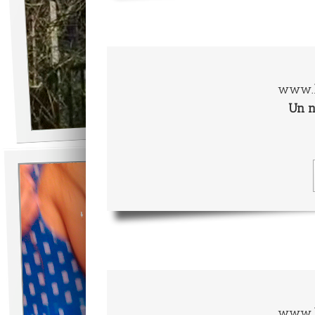
www.l
Un 
www.l