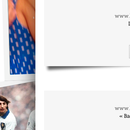
www.l
www.l
« Ba