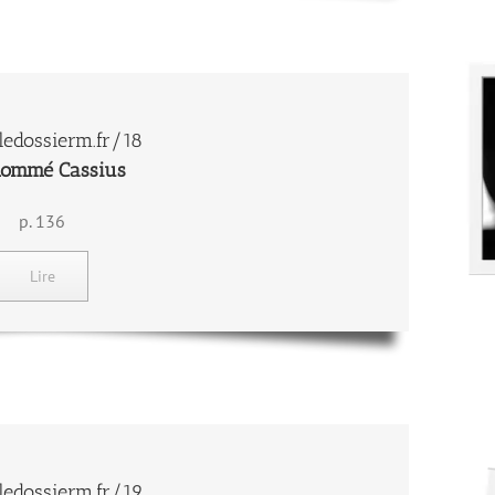
edossierm.fr/18
nommé Cassius
p. 136
Lire
edossierm.fr/19