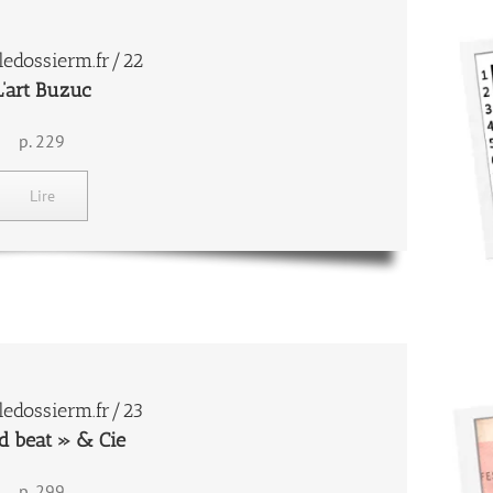
edossierm.fr/22
L’art Buzuc
p. 229
Lire
edossierm.fr/23
d beat » & Cie
p. 299