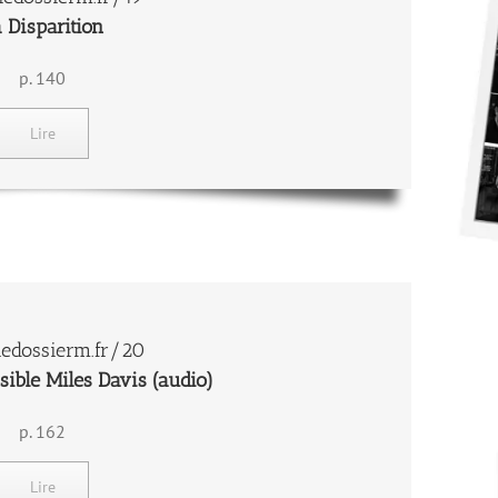
 Disparition
p. 140
Lire
edossierm.fr/20
ible Miles Davis (audio)
p. 162
Lire