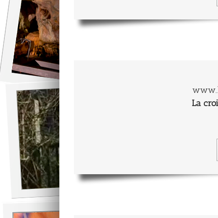
www.l
La cro