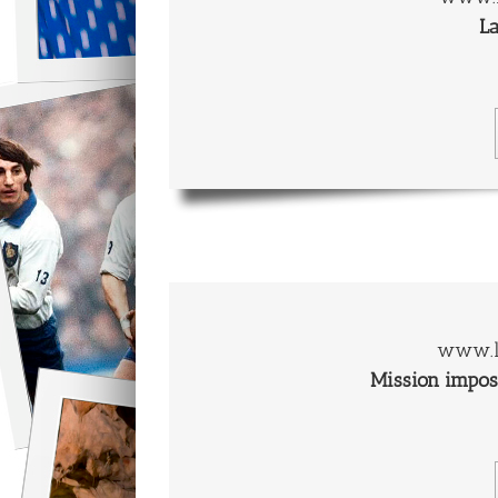
La
www.l
Mission imposs