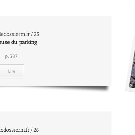
edossierm.fr/25
euse du parking
p. 387
Lire
edossierm.fr/26