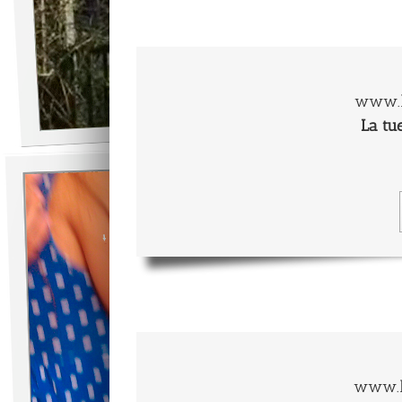
www.l
La tu
www.l