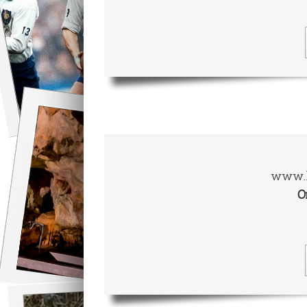
www.l
O